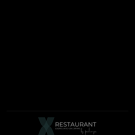
Mo: 11:30 Uhr – 14:30 Uhr
(Küche 11:30 Uhr – 14:30 Uhr
(Letzte Bestellung 14.00 Uhr))
Di, Mi, Do & Fr: 11:30 Uhr – 21:00 Uhr
(Cold Kitchen
11.30 Uhr - 20.00 Uhr | Hot Kitchen 11:30 Uhr – 14:00 Uhr &
16:30 – 20:00 Uhr)
Samstag - Sonntag: Geschlossen
Feiertag: Geschlossen